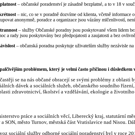
platnost
– občanské poradenství je zásadně bezplatné, a to v 18 v souč
krétnost
– nic, co se v poradně dozvíme od klienta, včetně informace
tupovat anonymně, poradce a organizace jsou vázány mlčenlivostí, není-
trannost
– služby Občanské poradny jsou poskytované všem lidem bez roz
oc a rady jsou poskytovány bez předpojatosti a zaujatosti a bez ovliv
ávislost
– občanská poradna poskytuje uživatelům služby nezávisle na s
palčivějším problémem, který je velmi často příčinou i důsledkem v
častěji se na nás občané obracejí se svými problémy z oblasti
iálních dávek a sociálních služeb, občanského soudního řízení, 
blasti zdravotnictví, školství a vzdělávání, ekologie a životníh
isterstvo práce a sociálních věcí, Liberecký kraj, statutární 
 a SON, město Turnov, městská část Vratislavice nad Nisou. Dál
voz sociální služby odborné sociální poradenství byl v roce 2