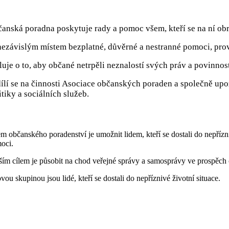
anská poradna poskytuje rady a pomoc všem, kteří se na ní obr
nezávislým místem bezplatné, důvěrné a nestranné pomoci, prová
luje o to, aby občané netrpěli neznalostí svých práv a povinnos
ílí se na činnosti Asociace občanských poraden a společně upoz
itiky a sociálních služeb.
m občanského poradenství je umožnit lidem, kteří se dostali do nepříznivé
oci.
ším cílem je působit na chod veřejné správy a samosprávy ve prospěch ob
vou skupinou jsou lidé, kteří se dostali do nepříznivé životní situace.