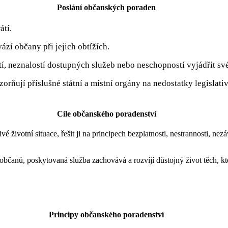
Poslání občanských poraden
átí.
zí občany při jejich obtížích.
tí, neznalostí dostupných služeb nebo neschopností vyjádřit sv
orňují příslušné státní a místní orgány na nedostatky legislat
Cíle občanského poradenství
 životní situace, řešit ji na principech bezplatnosti, nestrannosti, nezáv
čanů, poskytovaná služba zachovává a rozvíjí důstojný život těch, kteř
Principy občanského poradenství