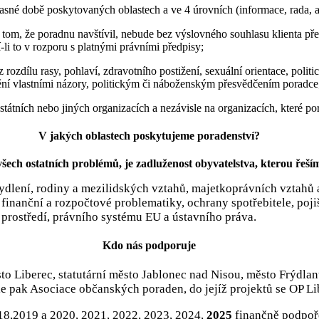
asné době poskytovaných oblastech a ve 4 úrovních (informace, rada, a
 o tom, že poradnu navštívil, nebude bez výslovného souhlasu klienta
li to v rozporu s platnými právními předpisy;
dílu rasy, pohlaví, zdravotního postižení, sexuální orientace, politick
nění vlastními názory, politickým či náboženským přesvědčením poradce
tátních nebo jiných organizacích a nezávisle na organizacích, které po
V jakých oblastech poskytujeme poradenství?
šech ostatních problémů, je zadluženost obyvatelstva, kterou řeším
 bydlení, rodiny a mezilidských vztahů, majetkoprávních vztahů
finanční a rozpočtové problematiky, ochrany spotřebitele, pojiš
o prostředí, právního systému EU a ústavního práva.
Kdo nás podporuje
město Liberec, statutární město Jablonec nad Nisou, město Frýdl
e pak Asociace občanských poraden, do jejíž projektů se OP Lib
018,2019 a 2020, 2021, 2022, 2023, 2024,
2025
finančně podpoře