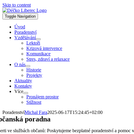
Skip to content
Toggle Navigation
Úvod
Poradenství
Vzdělávání
Lektoři
Krizová intervence
Komunikace
Stres, zdraví a relaxace
O nás
Historie
Projekty
Aktuality
Kontakty
Více
Pronájem prostor
Stížnost
Poradenství
Michal Fara
2025-06-17T15:24:45+02:00
čanská poradna
erti ve službách občanů: Poskytujeme bezplatné poradenství a pomoc ve