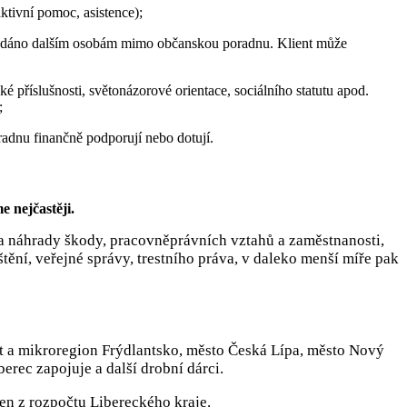
ktivní pomoc, asistence);
 předáno dalším osobám mimo občanskou poradnu. Klient může
é příslušnosti, světonázorové orientace, sociálního statutu apod.
;
radnu finančně podporují nebo dotují.
e nejčastěji.
 a náhrady škody, pracovněprávních vztahů a zaměstnanosti,
tění, veřejné správy, trestního práva, v daleko menší míře pak
ant a mikroregion Frýdlantsko, město Česká Lípa, město Nový
erec zapojuje a další drobní dárci.
n z rozpočtu Libereckého kraje.