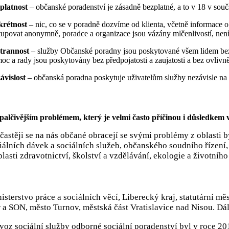
platnost
– občanské poradenství je zásadně bezplatné, a to v 18 v souč
krétnost
– nic, co se v poradně dozvíme od klienta, včetně informace
tupovat anonymně, poradce a organizace jsou vázány mlčenlivostí, není-
trannost
– služby Občanské poradny jsou poskytované všem lidem bez roz
oc a rady jsou poskytovány bez předpojatosti a zaujatosti a bez ovliv
ávislost
– občanská poradna poskytuje uživatelům služby nezávisle na s
palčivějším problémem, který je velmi často příčinou i důsledkem v
častěji se na nás občané obracejí se svými problémy z oblasti
iálních dávek a sociálních služeb, občanského soudního řízení, 
blasti zdravotnictví, školství a vzdělávání, ekologie a životníh
isterstvo práce a sociálních věcí, Liberecký kraj, statutární 
 a SON, město Turnov, městská část Vratislavice nad Nisou. Dál
voz sociální služby odborné sociální poradenství byl v roce 2