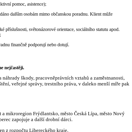
ktivní pomoc, asistence);
 předáno dalším osobám mimo občanskou poradnu. Klient může
é příslušnosti, světonázorové orientace, sociálního statutu apod.
;
radnu finančně podporují nebo dotují.
e nejčastěji.
 a náhrady škody, pracovněprávních vztahů a zaměstnanosti,
tění, veřejné správy, trestního práva, v daleko menší míře pak
ant a mikroregion Frýdlantsko, město Česká Lípa, město Nový
erec zapojuje a další drobní dárci.
n z rozpočtu Libereckého kraje.