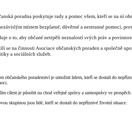
anská poradna poskytuje rady a pomoc všem, kteří se na ní obr
nezávislým místem bezplatné, důvěrné a nestranné pomoci, prová
luje o to, aby občané netrpěli neznalostí svých práv a povinnos
ílí se na činnosti Asociace občanských poraden a společně upoz
itiky a sociálních služeb.
m občanského poradenství je umožnit lidem, kteří se dostali do nepříznivé
oci.
ším cílem je působit na chod veřejné správy a samosprávy ve prospěch ob
vou skupinou jsou lidé, kteří se dostali do nepříznivé životní situace.