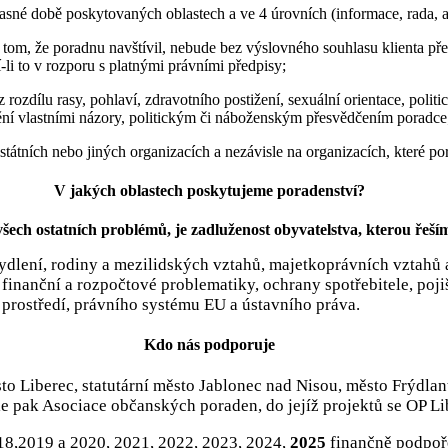
asné době poskytovaných oblastech a ve 4 úrovních (informace, rada, a
 o tom, že poradnu navštívil, nebude bez výslovného souhlasu klienta
li to v rozporu s platnými právními předpisy;
dílu rasy, pohlaví, zdravotního postižení, sexuální orientace, politick
nění vlastními názory, politickým či náboženským přesvědčením poradce
tátních nebo jiných organizacích a nezávisle na organizacích, které po
V jakých oblastech poskytujeme poradenství?
šech ostatních problémů, je zadluženost obyvatelstva, kterou řeším
 bydlení, rodiny a mezilidských vztahů, majetkoprávních vztahů
finanční a rozpočtové problematiky, ochrany spotřebitele, pojiš
o prostředí, právního systému EU a ústavního práva.
Kdo nás podporuje
město Liberec, statutární město Jablonec nad Nisou, město Frýdl
e pak Asociace občanských poraden, do jejíž projektů se OP Lib
018,2019 a 2020, 2021, 2022, 2023, 2024,
2025
finančně podpoře