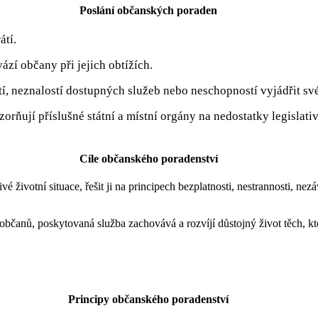
Poslání občanských poraden
átí.
zí občany při jejich obtížích.
tí, neznalostí dostupných služeb nebo neschopností vyjádřit sv
orňují příslušné státní a místní orgány na nedostatky legislat
Cíle občanského poradenství
 životní situace, řešit ji na principech bezplatnosti, nestrannosti, nezáv
čanů, poskytovaná služba zachovává a rozvíjí důstojný život těch, kteř
Principy občanského poradenství