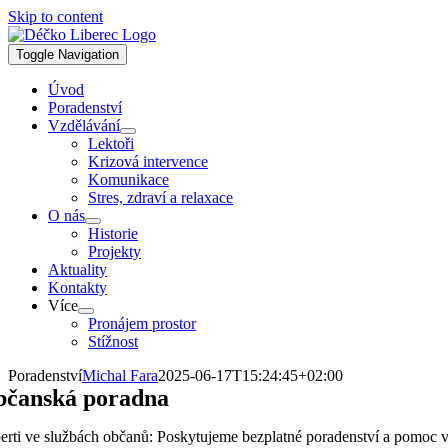
Skip to content
Toggle Navigation
Úvod
Poradenství
Vzdělávání
Lektoři
Krizová intervence
Komunikace
Stres, zdraví a relaxace
O nás
Historie
Projekty
Aktuality
Kontakty
Více
Pronájem prostor
Stížnost
Poradenství
Michal Fara
2025-06-17T15:24:45+02:00
čanská poradna
erti ve službách občanů: Poskytujeme bezplatné poradenství a pomoc ve