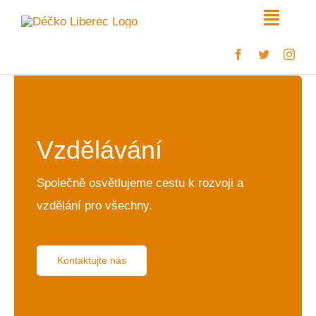
Skip
Toggle
to
Naviga
content
Úvod
Porad
Vzdělávání
Vzděl
Společně osvětlujeme cestu k rozvoji a
vzdělání pro všechny.
O ná
Aktua
Kontaktujte nás
Konta