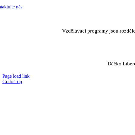
taktujte nás
Vzdělávací programy jsou rozděle
Déčko Libere
Page load link
Go to Top