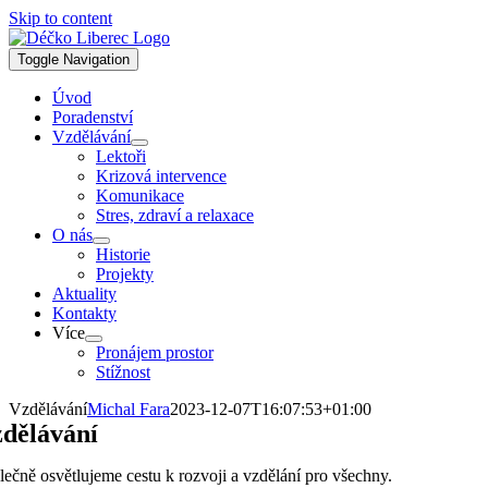
Skip to content
Toggle Navigation
Úvod
Poradenství
Vzdělávání
Lektoři
Krizová intervence
Komunikace
Stres, zdraví a relaxace
O nás
Historie
Projekty
Aktuality
Kontakty
Více
Pronájem prostor
Stížnost
Vzdělávání
Michal Fara
2023-12-07T16:07:53+01:00
dělávání
lečně osvětlujeme cestu k rozvoji a vzdělání pro všechny.